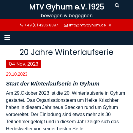
Skip
MTV Gyhum e.V. 1925
to
bewegen & begegnen
content
+49 (0) 4286 8897
info@mtvgyhum.de
20 Jahre Winterlaufserie
04
Nov.
2023
29.10.2023
Start der Winterlaufserie in Gyhum
Am 29.Oktober 2023 ist die 20. Winterlaufserie in Gyhum
gestartet. Das Organisationsteam um Heike Krischker
haben in diesem Jahr neue Strecken rund um Gyhum
vorbereitet. Der Einladung sind etwas mehr als 30
Teilnehmer gefolgt und in diesem Jahr zeigte sich das
Herbstwetter von seiner besten Seite.