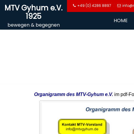
Skip
MTV Gyhum e.V.
+49 (0) 4286 8897
info@
to
1925
content
HOME
bewegen & begegnen
Organigramm des MTV-Gyhum e.V.
im pdf-F