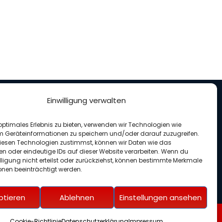
Einwilligung verwalten
nterstütze uns
optimales Erlebnis zu bieten, verwenden wir Technologien wie
enden für unseren Verein
m Geräteinformationen zu speichern und/oder darauf zuzugreifen.
esen Technologien zustimmst, können wir Daten wie das
en oder eindeutige IDs auf dieser Website verarbeiten. Wenn du
lligung nicht erteilst oder zurückziehst, können bestimmte Merkmale
onen beeinträchtigt werden.
ptieren
Ablehnen
Einstellungen ansehen
Cookie-Richtlinie
Datenschutzerklärung
Impressum