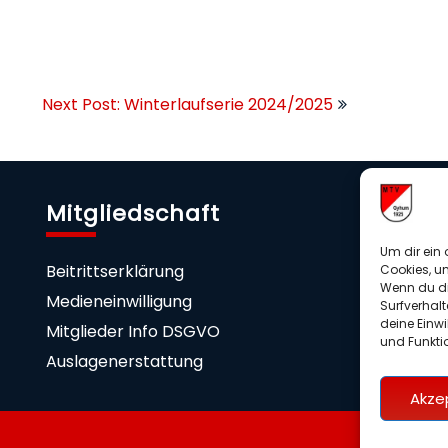
Next Post: Winterlaufserie 2024/2025
Mitgliedschaft
U
Um dir ein 
Beitrittserklärung
Sp
Cookies, u
Wenn du di
Medieneinwilligung
Surfverhalt
deine Einwi
Mitglieder Info DSGVO
und Funkti
Auslagenerstattung
Akze