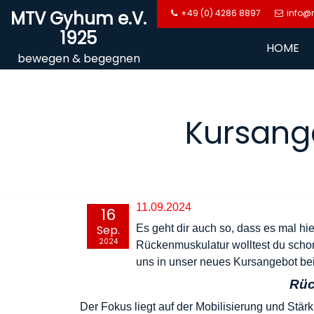
Skip
MTV Gyhum e.V.
+49 (0) 4286 8897
info@
to
1925
content
HOME
bewegen & begegnen
Kursang
11.09.2024
16
Sep.
Es geht dir auch so, dass es mal h
2024
Rückenmuskulatur wolltest du schon
uns in unser neues Kursangebot be
Rüc
Der Fokus liegt auf der Mobilisierung und Stä