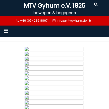
Skip
MTV Gyhum e.V. 1925
to
bewegen & begegnen
content
+49 (0) 4286 8897
info@mtvgyhum.de