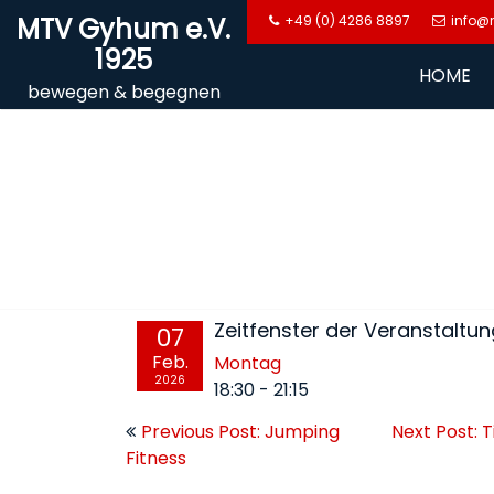
Skip
MTV Gyhum e.V.
+49 (0) 4286 8897
info@
to
1925
content
HOME
bewegen & begegnen
Zeitfenster der Veranstaltun
07
Feb.
Montag
2026
18:30
-
21:15
Beitragsnavigation
Previous Post: Jumping
Next Post: 
Fitness