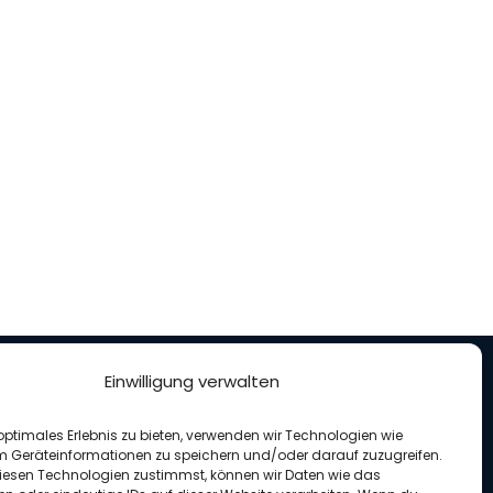
Einwilligung verwalten
nterstütze uns
optimales Erlebnis zu bieten, verwenden wir Technologien wie
enden für unseren Verein
m Geräteinformationen zu speichern und/oder darauf zuzugreifen.
esen Technologien zustimmst, können wir Daten wie das