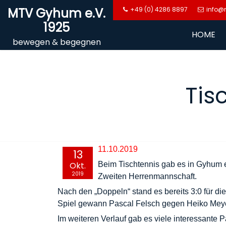
Skip
MTV Gyhum e.V.
+49 (0) 4286 8897
info@
to
1925
content
HOME
bewegen & begegnen
Tis
11.10.2019
13
Okt.
Beim Tischtennis gab es in Gyhum e
2019
Zweiten Herrenmannschaft.
Nach den „Doppeln“ stand es bereits 3:0 für di
Spiel gewann Pascal Felsch gegen Heiko Meyer
Im weiteren Verlauf gab es viele interessante P