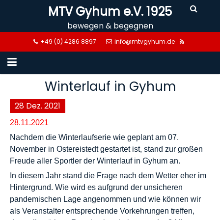
Skip
MTV Gyhum e.V. 1925
to
bewegen & begegnen
content
+49 (0) 4286 8897
info@mtvgyhum.de
Winterlauf in Gyhum
28
Dez.
2021
28.11.2021
Nachdem die Winterlaufserie wie geplant am 07.
November in Ostereistedt gestartet ist, stand zur großen
Freude aller Sportler der Winterlauf in Gyhum an.
In diesem Jahr stand die Frage nach dem Wetter eher im
Hintergrund. Wie wird es aufgrund der unsicheren
pandemischen Lage angenommen und wie können wir
als Veranstalter entsprechende Vorkehrungen treffen,