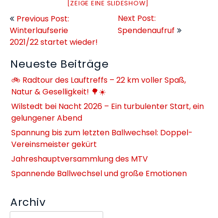
[ZEIGE EINE SLIDESHOW]
Beitragsnavigation
Next Post:
Previous Post:
Winterlaufserie
Spendenaufruf
2021/22 startet wieder!
Neueste Beiträge
🚲 Radtour des Lauftreffs – 22 km voller Spaß,
Natur & Geselligkeit! 🌳☀️
Wilstedt bei Nacht 2026 – Ein turbulenter Start, ein
gelungener Abend
Spannung bis zum letzten Ballwechsel: Doppel-
Vereinsmeister gekürt
Jahreshauptversammlung des MTV
Spannende Ballwechsel und große Emotionen
Archiv
Archiv