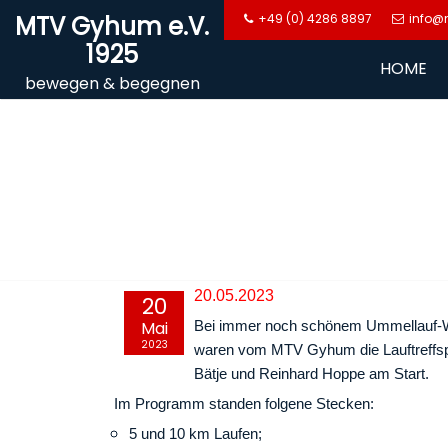
Skip
MTV Gyhum e.V.
+49 (0) 4286 8897
info@
to
1925
content
HOME
bewegen & begegnen
20.05.2023
20
Mai
Bei immer noch schönem Ummellauf-Wet
2023
waren vom MTV Gyhum die Lauftreffspa
Bätje und Reinhard Hoppe am Start.
Im Programm standen folgene Stecken:
5 und 10 km Laufen;