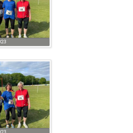
023
023