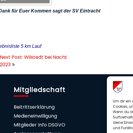
Dank für Euer Kommen sagt der SV Eintracht
bnisliste 5 km Lauf
Next Post: Wilstedt bei Nacht
2023
Mitgliedschaft
U
Um dir ein 
Beitrittserklärung
Sp
Cookies, u
Wenn du di
Medieneinwilligung
Surfverhalt
deine Einwi
Mitglieder Info DSGVO
und Funkti