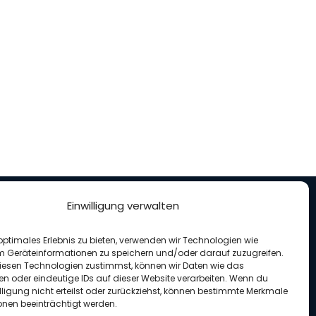
Einwilligung verwalten
nterstütze uns
optimales Erlebnis zu bieten, verwenden wir Technologien wie
enden für unseren Verein
m Geräteinformationen zu speichern und/oder darauf zuzugreifen.
esen Technologien zustimmst, können wir Daten wie das
en oder eindeutige IDs auf dieser Website verarbeiten. Wenn du
lligung nicht erteilst oder zurückziehst, können bestimmte Merkmale
onen beeinträchtigt werden.