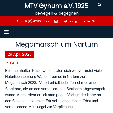
Skip
MTV Gyhum e.V. 1925
to
bewegen & begegnen
content
+49 (0) 4286 8897
info@mtvgyhum.de
Megamarsch um Nartum
29
Apr.
2023
29.04.2023
Bei traumhaften Kaiserwetter trafen sich wie vermutet viele
Naturliebhaber und Wanderfreunde in Nartum zum
Megamarsch 2023. Vorort erhielt jeder Teilnehmer eine
Startkarte, die an den verschiedenen Stationen abgestempelt
wurde. Ausserdem erhielt man gegen Vorlage der Karte an
den Stationen kostenlos Erfrischungsgetränke, Obst und
verschiedene Müsliriegel zur Verpflegung.