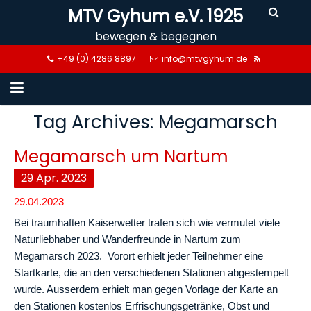
Skip
MTV Gyhum e.V. 1925
to
bewegen & begegnen
content
+49 (0) 4286 8897
info@mtvgyhum.de
Tag Archives: Megamarsch
Megamarsch um Nartum
29
Apr.
2023
29.04.2023
Bei traumhaften Kaiserwetter trafen sich wie vermutet viele
Naturliebhaber und Wanderfreunde in Nartum zum
Megamarsch 2023. Vorort erhielt jeder Teilnehmer eine
Startkarte, die an den verschiedenen Stationen abgestempelt
wurde. Ausserdem erhielt man gegen Vorlage der Karte an
den Stationen kostenlos Erfrischungsgetränke, Obst und