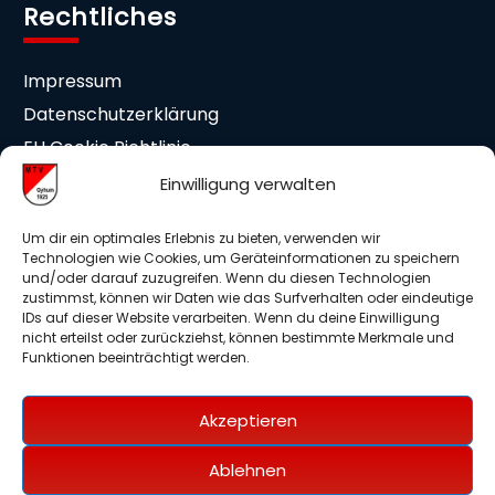
Rechtliches
Impressum
Datenschutzerklärung
EU Cookie Richtlinie
Cookie-Einstellungen
Einwilligung verwalten
Mitgliedschaft
Um dir ein optimales Erlebnis zu bieten, verwenden wir
Technologien wie Cookies, um Geräteinformationen zu speichern
und/oder darauf zuzugreifen. Wenn du diesen Technologien
Beitrittserklärung
zustimmst, können wir Daten wie das Surfverhalten oder eindeutige
IDs auf dieser Website verarbeiten. Wenn du deine Einwilligung
Medieneinwilligung
nicht erteilst oder zurückziehst, können bestimmte Merkmale und
Mitglieder Info DSGVO
Funktionen beeinträchtigt werden.
Auslagenerstattung
Akzeptieren
Unterstütze uns
Ablehnen