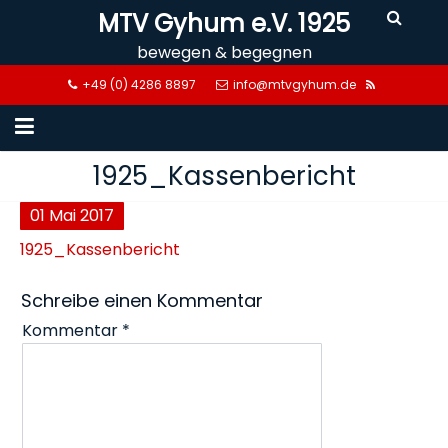
Skip
MTV Gyhum e.V. 1925
to
bewegen & begegnen
content
+49 (0) 4286 8897
info@mtvgyhum.de
1925_Kassenbericht
01
Mai
2017
1925_Kassenbericht
Schreibe einen Kommentar
Kommentar
*