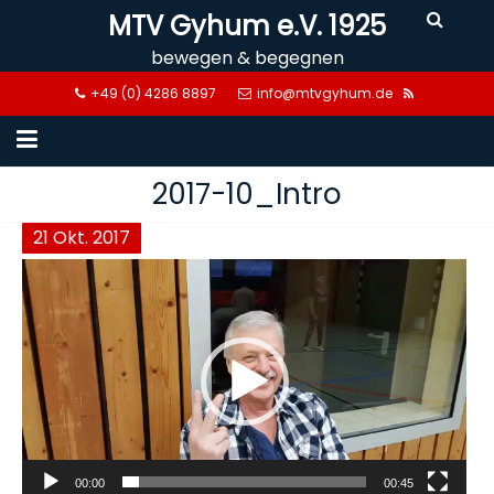
Skip
MTV Gyhum e.V. 1925
to
bewegen & begegnen
content
+49 (0) 4286 8897
info@mtvgyhum.de
2017-10_Intro
21
Okt.
2017
Video-
Player
00:00
00:45