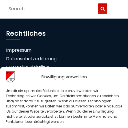
Rechtliches
Impressum
Datenschutzerklärung
EU Cookie Richtlinie
Cookie-Einstellungen
Einwilligung verwalten
Mitgliedschaft
Um dir ein optimales Erlebnis zu bieten, verwenden wir
Technologien wie Cookies, um Geräteinformationen zu speichern
und/oder darauf zuzugreifen. Wenn du diesen Technologien
Beitrittserklärung
zustimmst, können wir Daten wie das Surfverhalten oder eindeutige
IDs auf dieser Website verarbeiten. Wenn du deine Einwilligung
Medieneinwilligung
nicht erteilst oder zurückziehst, können bestimmte Merkmale und
Mitglieder Info DSGVO
Funktionen beeinträchtigt werden.