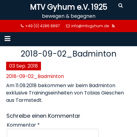
Skip
MTV Gyhum e.V. 1925
to
bewegen & begegnen
content
+49 (0) 4286 8897
info@mtvgyhum.de
2018-09-02_Badminton
03
Sep.
2018
2018-09-02_Badminton
Am 11.09.2018 bekommen wir beim Badminton
exklusive Trainingseinheiten von Tobias Gieschen
aus Tarmstedt.
Schreibe einen Kommentar
Kommentar
*