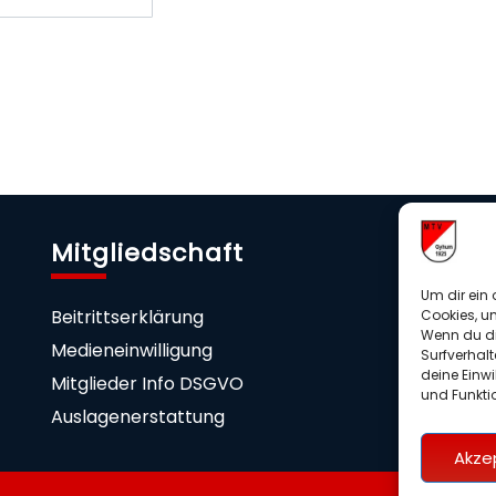
Mitgliedschaft
U
Um dir ein 
Beitrittserklärung
Sp
Cookies, u
Wenn du di
Medieneinwilligung
Surfverhalt
deine Einwi
Mitglieder Info DSGVO
und Funkti
Auslagenerstattung
Akze