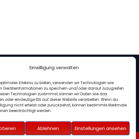
Einwilligung verwalten
nterstütze uns
optimales Erlebnis zu bieten, verwenden wir Technologien wie
enden für unseren Verein
m Geräteinformationen zu speichern und/oder darauf zuzugreifen.
esen Technologien zustimmst, können wir Daten wie das
en oder eindeutige IDs auf dieser Website verarbeiten. Wenn du
lligung nicht erteilst oder zurückziehst, können bestimmte Merkmale
onen beeinträchtigt werden.
ptieren
Ablehnen
Einstellungen ansehen