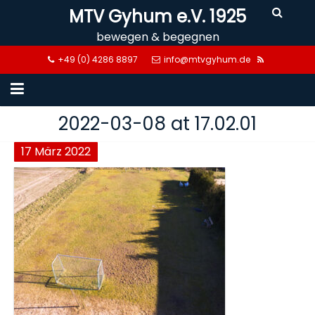
Skip
MTV Gyhum e.V. 1925
to
bewegen & begegnen
content
+49 (0) 4286 8897
info@mtvgyhum.de
2022-03-08 at 17.02.01
17
März
2022