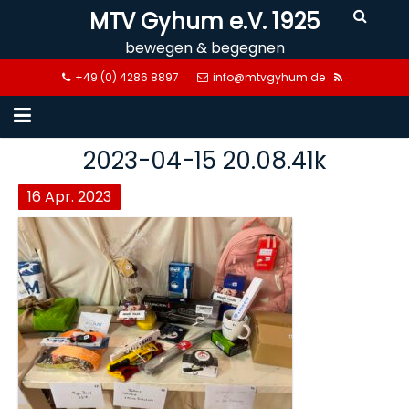
Skip
MTV Gyhum e.V. 1925
to
bewegen & begegnen
content
+49 (0) 4286 8897
info@mtvgyhum.de
2023-04-15 20.08.41k
16
Apr.
2023