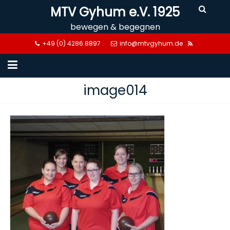
Skip
MTV Gyhum e.V. 1925
to
bewegen & begegnen
content
+49 (0) 4286 8897
info@mtvgyhum.de
image014