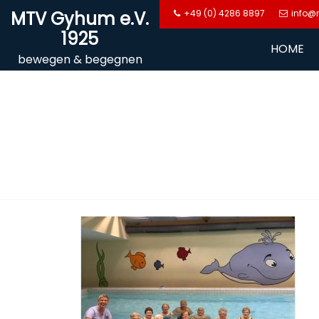
Skip
MTV Gyhum e.V.
+49 (0) 4286 8897
info@
to
1925
content
HOME
bewegen & begegnen