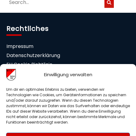
Rechtliches
Impressum
Datenschutzerklärung
EU Cookie Richtlinie
Cookie-Einstellungen
Einwilligung verwalten
Mitgliedschaft
Um dir ein optimales Erlebnis zu bieten, verwenden wir
Technologien wie Cookies, um Geräteinformationen zu speichern
und/oder darauf zuzugreifen. Wenn du diesen Technologien
Beitrittserklärung
zustimmst, können wir Daten wie das Surfverhalten oder eindeutige
IDs auf dieser Website verarbeiten. Wenn du deine Einwilligung
Medieneinwilligung
nicht erteilst oder zurückziehst, können bestimmte Merkmale und
Mitglieder Info DSGVO
Funktionen beeinträchtigt werden.
Auslagenerstattung