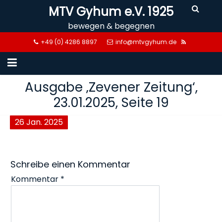
Skip
MTV Gyhum e.V. 1925
to
bewegen & begegnen
content
+49 (0) 4286 8897
info@mtvgyhum.de
Ausgabe ‚Zevener Zeitung‘,
23.01.2025, Seite 19
26
Jan.
2025
Schreibe einen Kommentar
Kommentar
*