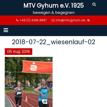
Skip
MTV Gyhum e.V. 1925
to
bewegen & begegnen
content
+49 (0) 4286 8897
info@mtvgyhum.de
2018-07-22_wiesenlauf-02
06
Aug.
2018