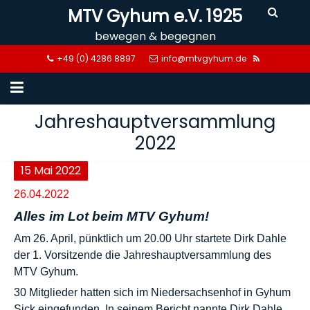
Skip
MTV Gyhum e.V. 1925
to
bewegen & begegnen
content
+49 (0) 4286 8897
info@mtvgyhum.de
Jahreshauptversammlung
2022
15
Mai
2022
26.04.2022
Alles im Lot beim MTV Gyhum!
Am 26. April, pünktlich um 20.00 Uhr startete Dirk Dahle
der 1. Vorsitzende die Jahreshauptversammlung des
MTV Gyhum.
30 Mitglieder hatten sich im Niedersachsenhof in Gyhum
Sick eingefunden. In seinem Bericht nannte Dirk Dahle