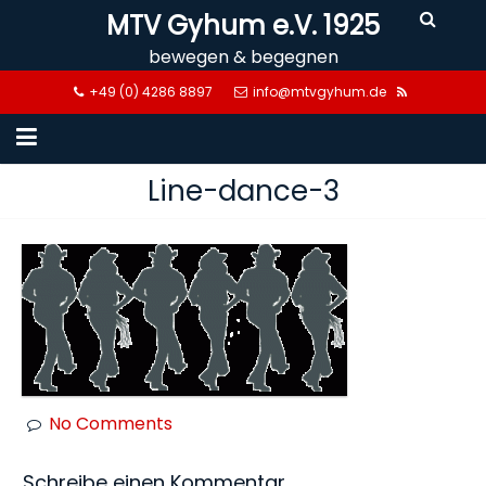
Skip
MTV Gyhum e.V. 1925
to
bewegen & begegnen
content
+49 (0) 4286 8897
info@mtvgyhum.de
Line-dance-3
No Comments
Schreibe einen Kommentar