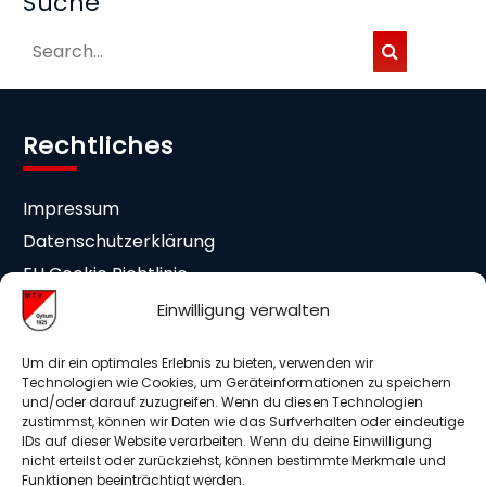
Suche
Rechtliches
Impressum
Datenschutzerklärung
EU Cookie Richtlinie
Cookie-Einstellungen
Einwilligung verwalten
Mitgliedschaft
Um dir ein optimales Erlebnis zu bieten, verwenden wir
Technologien wie Cookies, um Geräteinformationen zu speichern
und/oder darauf zuzugreifen. Wenn du diesen Technologien
Beitrittserklärung
zustimmst, können wir Daten wie das Surfverhalten oder eindeutige
IDs auf dieser Website verarbeiten. Wenn du deine Einwilligung
Medieneinwilligung
nicht erteilst oder zurückziehst, können bestimmte Merkmale und
Mitglieder Info DSGVO
Funktionen beeinträchtigt werden.