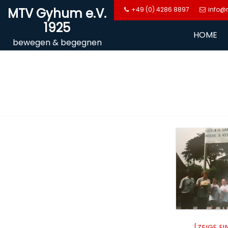
Skip
MTV Gyhum e.V.
+49 (0) 4286 8897
info@
to
1925
content
HOME
bewegen & begegnen
[ZEIGE E