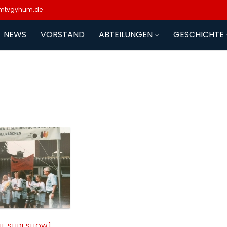
mtvgyhum.de
NEWS
VORSTAND
ABTEILUNGEN
GESCHICHTE
INE SLIDESHOW]