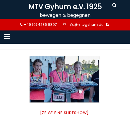
Skip
MTV Gyhum e.V. 1925
to
bewegen & begegnen
content
+49 (0) 4286 8897
info@mtvgyhum.de
[ZEIGE EINE SLIDESHOW]