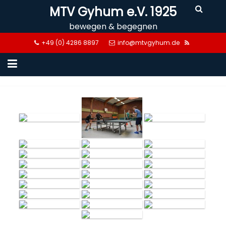
Skip
MTV Gyhum e.V. 1925
to
bewegen & begegnen
content
+49 (0) 4286 8897
info@mtvgyhum.de