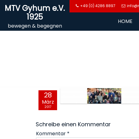
Skip
MTV Gyhum e.V.
+49 (0) 4286 8897
info@
to
1925
content
HOME
bewegen & begegnen
28
März
2017
Schreibe einen Kommentar
Kommentar
*