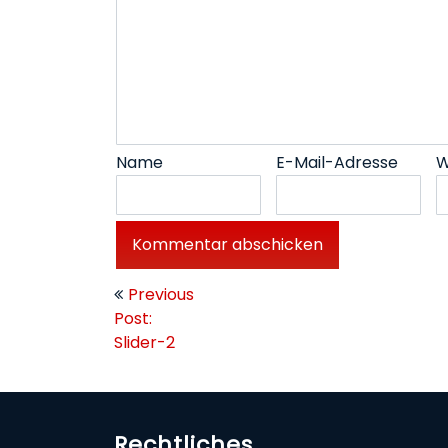
Name
E-Mail-Adresse
W
Beitragsnavigation
Previous
Post:
Slider-2
Rechtliches