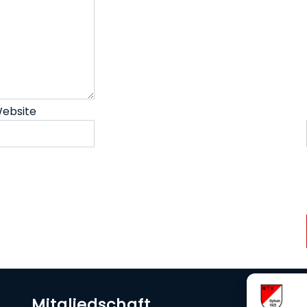
ebsite
Mitgliedschaft
U