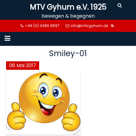
Skip
MTV Gyhum e.V. 1925
to
bewegen & begegnen
content
+49 (0) 4286 8897
info@mtvgyhum.de
Smiley-01
06
Mai
2017