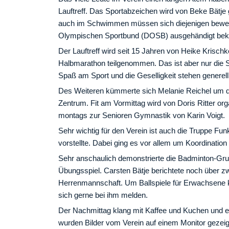
Lauftreff. Das Sportabzeichen wird von Beke Bätje ge
auch im Schwimmen müssen sich diejenigen bewei
Olympischen Sportbund (DOSB) ausgehändigt be
Der Lauftreff wird seit 15 Jahren von Heike Krischke
Halbmarathon teilgenommen. Das ist aber nur die S
Spaß am Sport und die Geselligkeit stehen generel
Des Weiteren kümmerte sich Melanie Reichel um 
Zentrum. Fit am Vormittag wird von Doris Ritter orga
montags zur Senioren Gymnastik von Karin Voigt.
Sehr wichtig für den Verein ist auch die Truppe Fun
vorstellte. Dabei ging es vor allem um Koordination
Sehr anschaulich demonstrierte die Badminton-Gru
Übungsspiel. Carsten Bätje berichtete noch über 
Herrenmannschaft. Um Ballspiele für Erwachsene
sich gerne bei ihm melden.
Der Nachmittag klang mit Kaffee und Kuchen und ei
wurden Bilder vom Verein auf einem Monitor gezeigt