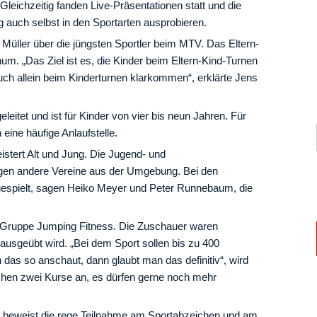
Gleichzeitig fanden Live-Präsentationen statt und die
 auch selbst in den Sportarten ausprobieren.
e Müller über die jüngsten Sportler beim MTV. Das Eltern-
m. „Das Ziel ist es, die Kinder beim Eltern-Kind-Turnen
uch allein beim Kinderturnen klarkommen“, erklärte Jens
eitet und ist für Kinder von vier bis neun Jahren. Für
 eine häufige Anlaufstelle.
istert Alt und Jung. Die Jugend- und
en andere Vereine aus der Umgebung. Bei den
gespielt, sagen Heiko Meyer und Peter Runnebaum, die
 Gruppe Jumping Fitness. Die Zuschauer waren
 ausgeübt wird. „Bei dem Sport sollen bis zu 400
s so anschaut, dann glaubt man das definitiv“, wird
chen zwei Kurse an, es dürfen gerne noch mehr
n beweist die rege Teilnahme am Sportabzeichen und am