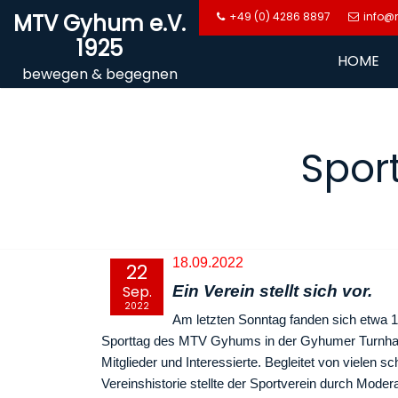
Skip
MTV Gyhum e.V.
+49 (0) 4286 8897
info@
to
1925
content
HOME
bewegen & begegnen
Spor
18.09.2022
22
Sep.
Ein Verein stellt sich vor.
2022
Am letzten Sonntag fanden sich etwa 1
Sporttag des MTV Gyhums in der Gyhumer Turnhalle 
Mitglieder und Interessierte. Begleitet von vielen s
Vereinshistorie stellte der Sportverein durch Moder