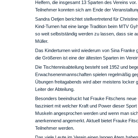
Helfern, die insgesamt 13 Sparten des Vereins vor. 
Teilnehmer konnten sich am Ende der Veranstaltung
Sandra Oetjen berichtet stellvertretend für Christin
Kind-Turnen hat eine lange Tradition beim MTV Gyhu
so weit selbstständig werden zu lassen, dass sie a
Müller.
Das Kinderturnen wird wiederum von Sina Franke gel
die Größeren ist eine der ältesten Sparten im Verein
Die Tischtennisabteilung besteht seit 1952 und bege
Erwachsenenmannschaften spielen regelmäßig geg
Übungen freitagabends wird aber meistens locker 
Leiter der Abteilung.
Besonders beeindruckt hat Frauke Fitschens neue
fasziniert mit welcher Kraft und Power dieser Sport
Muskeln angesprochen werden und wenn man sich da
anerkennend angemerkt. Aktuell bietet Frauke Fits
Teilnehmer werden.
Das viele Leute im Verein einen langen Atem habe