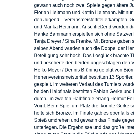
gewann auch noch zwei Spiele gegen ältere Jug
Florian Heitmann und Katrin Heitmann. Mit nur
den Jugend – Vereinsmeistertitel erkämpfen. G
und Marika Heitmann. Anschließend wurden di
Hanke Bammann erspielten sich ohne Satzverlus
Tanja Dreyer / Sina Franke. Mit Bronze gaben 
selben Abend wurden auch die Doppel der Herr
Beteiligung sehr hoch. Das Losglück brachte T
und bescherte den beiden ungeschlagen den Ver
Heiko Meyer / Dennis Brüning gefolgt von Bjö
Herrenvereinsmeistertitel bestritten 13 Sportl
gespielt. Im weiteren Verlauf des Turniers wur
beiden Halbfinals bestritten Fabian Gerke und 
durch. Im zweiten Halbfinale errang Helmut Fel
Voigt. Beim Spiel um Platz drei konnte Gerke 
holte sich Bronze. Im Finale gab es ebenfalls
Spieß umdrehen und gewann das Finale gegen F
unterlegen. Die Ergebnisse und das große Inte