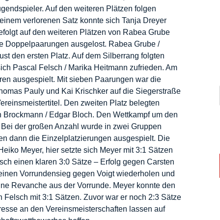
endspieler. Auf den weiteren Plätzen folgen
 einem verlorenen Satz konnte sich Tanja Dreyer
efolgt auf den weiteren Plätzen von Rabea Grube
e Doppelpaarungen ausgelost. Rabea Grube /
t den ersten Platz. Auf dem Silberrang folgten
sich Pascal Felsch / Marika Heitmann zufrieden. Am
en ausgespielt. Mit sieben Paarungen war die
homas Pauly und Kai Krischker auf die Siegerstraße
einsmeistertitel. Den zweiten Platz belegten
rn Brockmann / Edgar Bloch. Den Wettkampf um den
er. Bei der großen Anzahl wurde in zwei Gruppen
den dann die Einzelplatzierungen ausgespielt. Die
Heiko Meyer, hier setzte sich Meyer mit 3:1 Sätzen
sch einen klaren 3:0 Sätze – Erfolg gegen Carsten
seinen Vorrundensieg gegen Voigt wiederholen und
 eine Revanche aus der Vorrunde. Meyer konnte den
elsch mit 3:1 Sätzen. Zuvor war er noch 2:3 Sätze
resse an den Vereinsmeisterschaften lassen auf