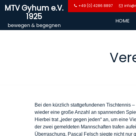
Skip
MTV Gyhum e.V.
+49 (0) 4286 8897
info@
to
1925
content
HOME
bewegen & begegnen
Ver
Bei den kürzlich stattgefundenen Tischtennis
wieder eine große Anzahl an spannenden Spie
Hierbei trat „jeder gegen jeden“ an, um eine Vi
der zwei gemeldeten Mannschaften trafen aufei
Überraschung, Pascal Felsch siegte nicht nur 