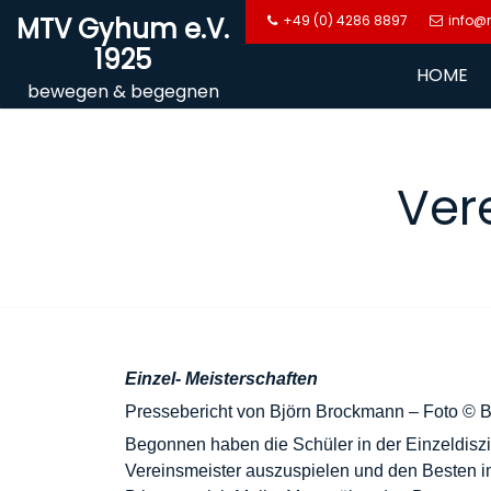
Skip
MTV Gyhum e.V.
+49 (0) 4286 8897
info@
to
1925
content
HOME
bewegen & begegnen
Ver
Einzel- Meisterschaften
Pressebericht von Björn Brockmann – Foto © 
Begonnen haben die Schüler in der Einzeldiszip
Vereinsmeister auszuspielen und den Besten im 