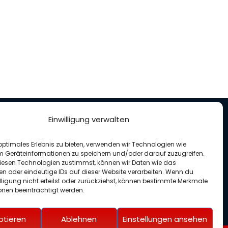
Einwilligung verwalten
nterstütze uns
optimales Erlebnis zu bieten, verwenden wir Technologien wie
enden für unseren Verein
m Geräteinformationen zu speichern und/oder darauf zuzugreifen.
esen Technologien zustimmst, können wir Daten wie das
en oder eindeutige IDs auf dieser Website verarbeiten. Wenn du
lligung nicht erteilst oder zurückziehst, können bestimmte Merkmale
onen beeinträchtigt werden.
ptieren
Ablehnen
Einstellungen ansehen