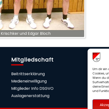
lf Krischker und Edgar Bloch
Mitgliedschaft
U
Um dir ein 
Beitrittserklärung
Sp
Cookies, u
Wenn du di
Medieneinwilligung
Surfverhalt
deine Einwi
Mitglieder Info DSGVO
und Funkti
Auslagenerstattung
Akze