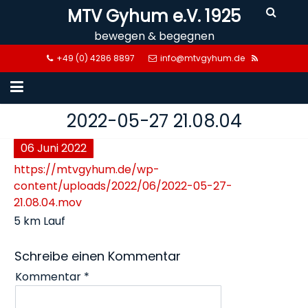
Skip
MTV Gyhum e.V. 1925
to
bewegen & begegnen
content
+49 (0) 4286 8897
info@mtvgyhum.de
2022-05-27 21.08.04
06
Juni
2022
https://mtvgyhum.de/wp-
content/uploads/2022/06/2022-05-27-
21.08.04.mov
5 km Lauf
Schreibe einen Kommentar
Kommentar
*