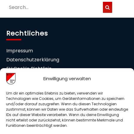
Rechtliches
Impressum
Datenschutzerklärung
EU Cookie Richtlinie
Cookie-Einstellungen
Einwilligung verwalten
Mitgliedschaft
Um dir ein optimales Erlebnis zu bieten, verwenden wir
Technologien wie Cookies, um Geräteinformationen zu speichern
und/oder darauf zuzugreifen. Wenn du diesen Technologien
Beitrittserklärung
zustimmst, können wir Daten wie das Surfverhalten oder eindeutige
IDs auf dieser Website verarbeiten. Wenn du deine Einwilligung
Medieneinwilligung
nicht erteilst oder zurückziehst, können bestimmte Merkmale und
Mitglieder Info DSGVO
Funktionen beeinträchtigt werden.