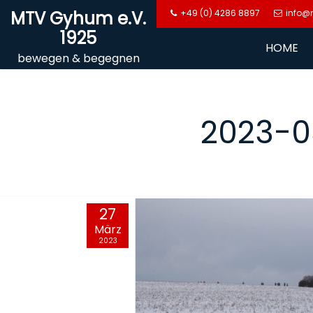
Skip
MTV Gyhum e.V.
+49 (0) 4286 8897
info@
to
1925
content
HOME
bewegen & begegnen
2023-0
27
März
2023