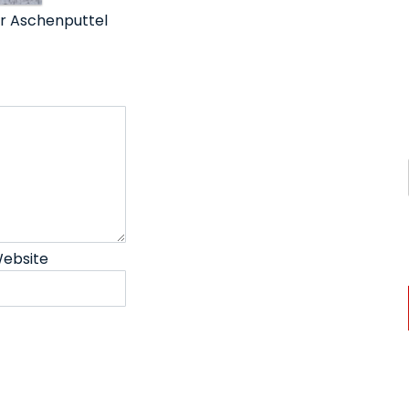
ür Aschenputtel
ebsite