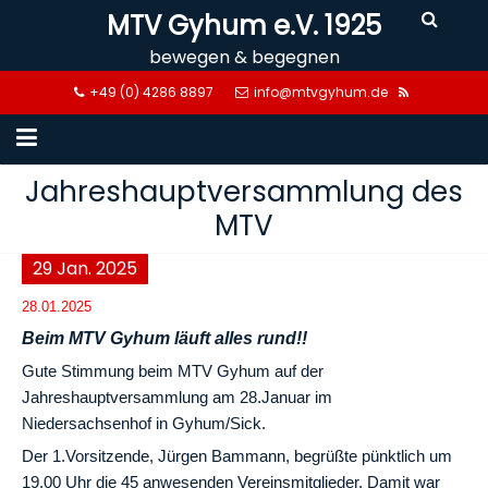
Skip
MTV Gyhum e.V. 1925
to
bewegen & begegnen
content
+49 (0) 4286 8897
info@mtvgyhum.de
Jahreshauptversammlung des
MTV
29
Jan.
2025
28.01.2025
Beim MTV Gyhum läuft alles rund!!
Gute Stimmung beim MTV Gyhum auf der
Jahreshauptversammlung am 28.Januar im
Niedersachsenhof in Gyhum/Sick.
Der 1.Vorsitzende, Jürgen Bammann, begrüßte pünktlich um
19.00 Uhr die 45 anwesenden Vereinsmitglieder. Damit war