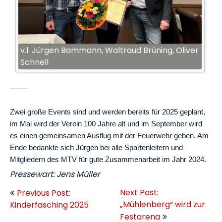
v.l. Jürgen Bammann, Waltraud Brüning, Oliver
Schnell
Zwei große Events sind und werden bereits für 2025 geplant,
im Mai wird der Verein 100 Jahre alt und im September wird
es einen gemeinsamen Ausflug mit der Feuerwehr geben. Am
Ende bedankte sich Jürgen bei alle Spartenleitern und
Mitgliedern des MTV für gute Zusammenarbeit im Jahr 2024.
Pressewart: Jens Müller
Beitragsnavigation
Next Post:
Previous Post:
„Mühlenberg“ wird zur
Kinderfasching 2025
Festarena