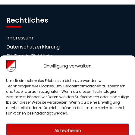
Rechtliches
Impressum
Datenschutzerklärung
EU Cookie Richtlinie
Cookie-Einstellungen
Einwilligung verwalten
Mitgliedschaft
Um dir ein optimales Erlebnis zu bieten, verwenden wir
Technologien wie Cookies, um Geräteinformationen zu speichern
und/oder darauf zuzugreifen. Wenn du diesen Technologien
Beitrittserklärung
zustimmst, können wir Daten wie das Surfverhalten oder eindeutige
IDs auf dieser Website verarbeiten. Wenn du deine Einwilligung
Medieneinwilligung
nicht erteilst oder zurückziehst, können bestimmte Merkmale und
Mitglieder Info DSGVO
Funktionen beeinträchtigt werden.
Auslagenerstattung
Akzeptieren