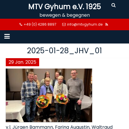
Skip
MTV Gyhum e.V. 1925
to
bewegen & begegnen
content
+49 (0) 4286 8897
info@mtvgyhum.de
2025-01-28_JHV_01
29
Jan.
2025
v.l. Jürgen Bammann, Farina Augustin, Waltraud