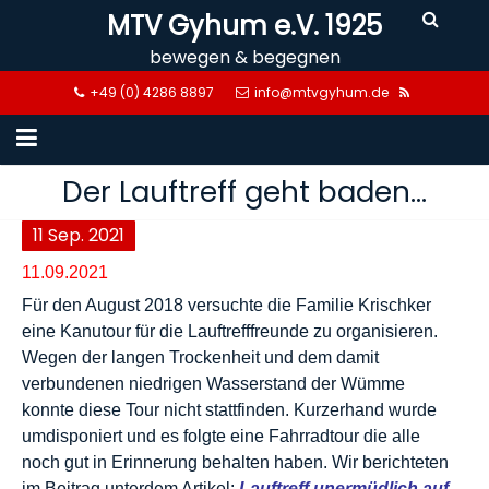
Skip
MTV Gyhum e.V. 1925
to
bewegen & begegnen
content
+49 (0) 4286 8897
info@mtvgyhum.de
Der Lauftreff geht baden…
11
Sep.
2021
11.09.2021
Für den August 2018 versuchte die Familie Krischker
eine Kanutour für die Lauftrefffreunde zu organisieren.
Wegen der langen Trockenheit und dem damit
verbundenen niedrigen Wasserstand der Wümme
konnte diese Tour nicht stattfinden. Kurzerhand wurde
umdisponiert und es folgte eine Fahrradtour die alle
noch gut in Erinnerung behalten haben. Wir berichteten
im Beitrag unterdem Artikel:
Lauftreff unermüdlich auf