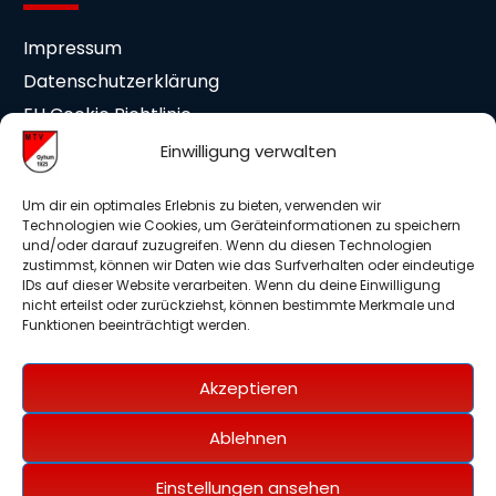
Impressum
Datenschutzerklärung
EU Cookie Richtlinie
Cookie-Einstellungen
Einwilligung verwalten
Mitgliedschaft
Um dir ein optimales Erlebnis zu bieten, verwenden wir
Technologien wie Cookies, um Geräteinformationen zu speichern
und/oder darauf zuzugreifen. Wenn du diesen Technologien
Beitrittserklärung
zustimmst, können wir Daten wie das Surfverhalten oder eindeutige
IDs auf dieser Website verarbeiten. Wenn du deine Einwilligung
Medieneinwilligung
nicht erteilst oder zurückziehst, können bestimmte Merkmale und
Mitglieder Info DSGVO
Funktionen beeinträchtigt werden.
Auslagenerstattung
Akzeptieren
Unterstütze uns
Ablehnen
Spenden für unseren Verein
Einstellungen ansehen