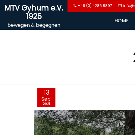
Skip
MTV Gyhum e.V.
+49 (0) 4286 8897
info@
to
1925
content
HOME
bewegen & begegnen
Video-
13
Player
Sep.
2021