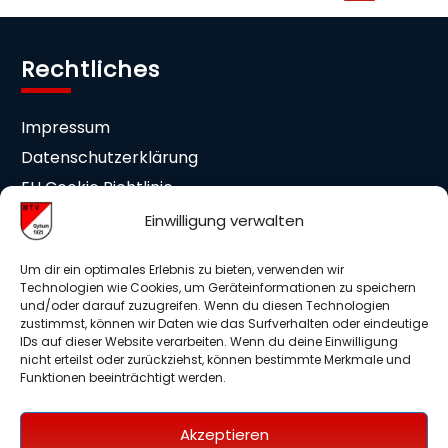
Rechtliches
Impressum
Datenschutzerklärung
EU Cookie Richtlinie
Cookie-Einstellungen
Einwilligung verwalten
Mitgliedschaft
Um dir ein optimales Erlebnis zu bieten, verwenden wir
Technologien wie Cookies, um Geräteinformationen zu speichern
und/oder darauf zuzugreifen. Wenn du diesen Technologien
Beitrittserklärung
zustimmst, können wir Daten wie das Surfverhalten oder eindeutige
IDs auf dieser Website verarbeiten. Wenn du deine Einwilligung
Medieneinwilligung
nicht erteilst oder zurückziehst, können bestimmte Merkmale und
Mitglieder Info DSGVO
Funktionen beeinträchtigt werden.
Auslagenerstattung
Akzeptieren