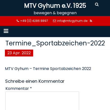
Skip
MTV Gyhum e.V. 1925
to
bewegen & begegnen
content
+49 (0) 4286 8897
info@mtvgyhum.de
Termine_Sportabzeichen-2022
23
Apr.
2022
MTV Gyhum – Termine Sportabzeichen 2022
Schreibe einen Kommentar
Kommentar
*