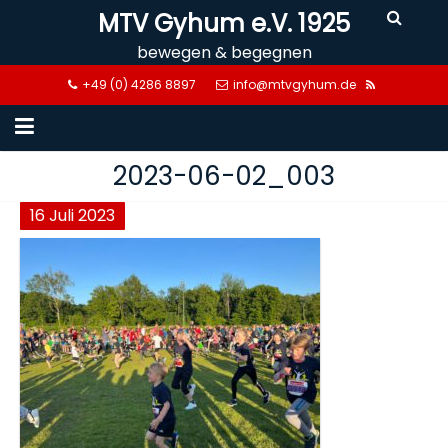
Skip
MTV Gyhum e.V. 1925
to
bewegen & begegnen
content
+49 (0) 4286 8897
info@mtvgyhum.de
2023-06-02_003
16
Juli
2023