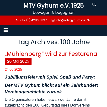
Skip
MTV Gyhum e.V. 1925
to
bewegen & begegnen
content
+49 (0) 4286 8897
info@mtvgyhum.de
Tag Archives: 100 Jahre
„Mühlenberg“ wird zur Festarena
26
Mai
2025
24.05.2025
Jubiläumsfeier mit Spiel, Spaß und Party:
Der MTV Gyhum blickt auf ein Jahrhundert
Vereinsgeschichte zurück
Die Organisatoren haben etwa zwei Jahre damit
zugebracht, den 100. Geburtstag ihres Dorfvereins