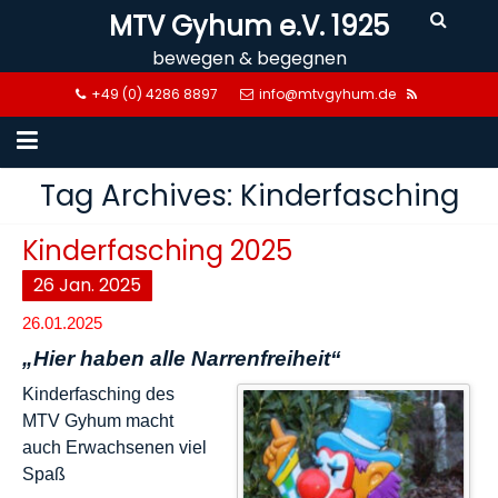
Skip
MTV Gyhum e.V. 1925
to
bewegen & begegnen
content
+49 (0) 4286 8897
info@mtvgyhum.de
Tag Archives: Kinderfasching
Kinderfasching 2025
26
Jan.
2025
26.01.2025
„Hier haben alle Narrenfreiheit“
Kinderfasching des
MTV Gyhum macht
auch Erwachsenen viel
Spaß