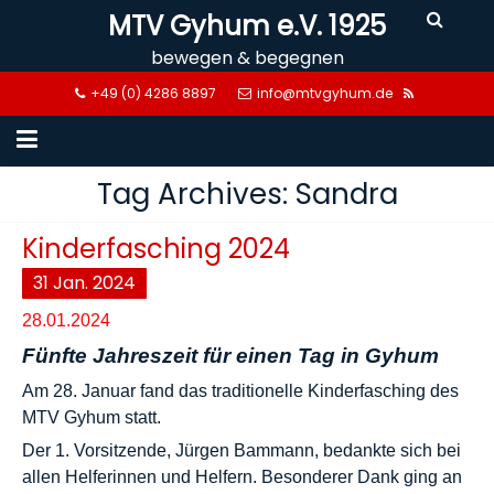
Skip
MTV Gyhum e.V. 1925
to
bewegen & begegnen
content
+49 (0) 4286 8897
info@mtvgyhum.de
Tag Archives: Sandra
Kinderfasching 2024
31
Jan.
2024
28.01.2024
Fünfte Jahreszeit für einen Tag in Gyhum
Am 28. Januar fand das traditionelle Kinderfasching des
MTV Gyhum statt.
Der 1. Vorsitzende, Jürgen Bammann, bedankte sich bei
allen Helferinnen und Helfern. Besonderer Dank ging an